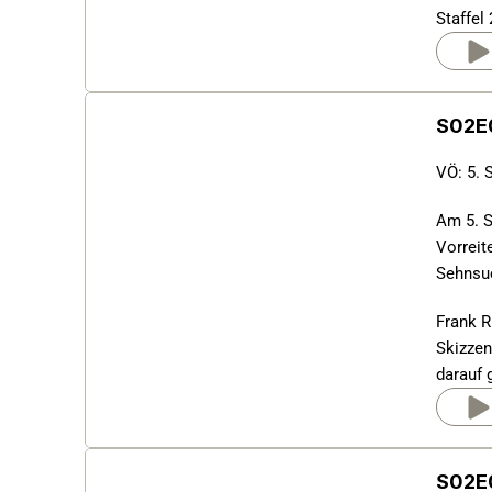
Staffel
S02E0
VÖ: 5. 
Am 5. S
Vorreit
Sehnsuc
Frank R
Skizzen
darauf 
S02E0