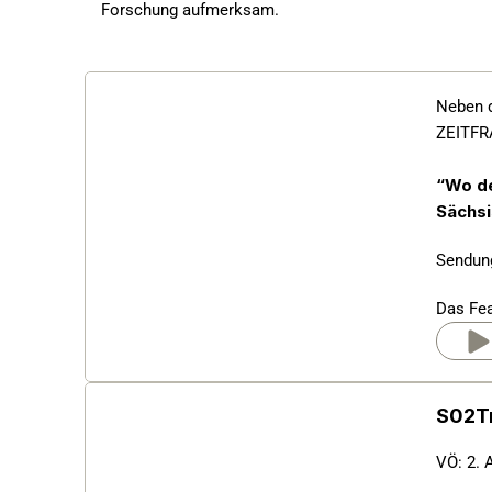
Forschung aufmerksam.
Neben d
ZEITFR
“Wo de
Sächs
Sendung
Das Fea
S02Tr
VÖ: 2. 