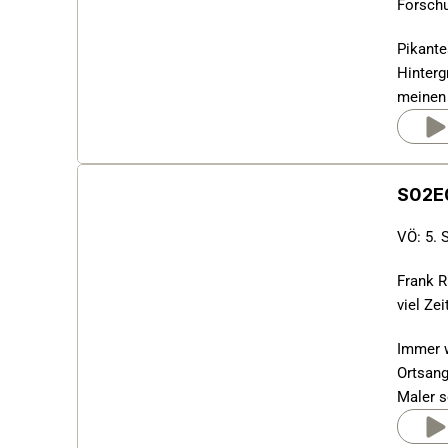
Forschu
Pikante
Hinterg
meinen
S02E0
VÖ: 5. 
Frank R
viel Zei
Immer w
Ortsang
Maler s