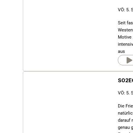
VÖ: 5. 
Seit fa
Westent
Motive 
intensi
aus
S02E0
VÖ: 5. 
Die Fri
natürli
darauf 
genau g