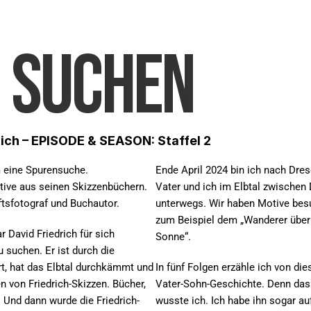
  SUCHEN
ich – EPISODE & SEASON: Staffel 2
m eine Spurensuche. 
Ende April 2024 bin ich nach Dre
tive aus seinen Skizzenbüchern. 
Vater und ich im Elbtal zwischen
ftsfotograf und Buchautor.
unterwegs. Wir haben Motive besuc
zum Beispiel dem „Wanderer über 
 David Friedrich für sich 
Sonne“.
 suchen. Er ist durch die 
, hat das Elbtal durchkämmt und 
In fünf Folgen erzähle ich von die
 von Friedrich-Skizzen. Bücher, 
Vater-Sohn-Geschichte. Denn dass 
 Und dann wurde die Friedrich-
wusste ich. Ich habe ihn sogar auf